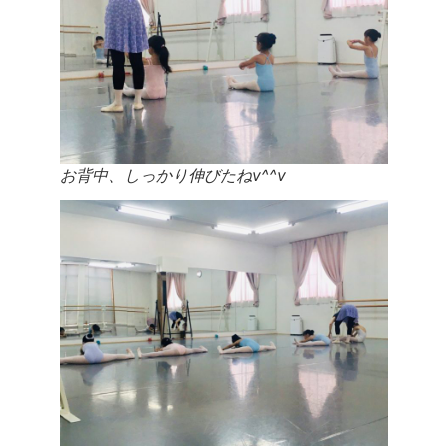
お背中、しっかり伸びたねv^^v